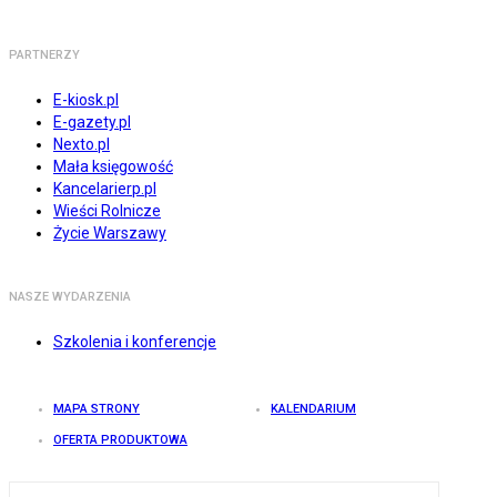
PARTNERZY
E-kiosk.pl
E-gazety.pl
Nexto.pl
Mała księgowość
Kancelarierp.pl
Wieści Rolnicze
Życie Warszawy
NASZE WYDARZENIA
Szkolenia i konferencje
MAPA STRONY
KALENDARIUM
OFERTA PRODUKTOWA