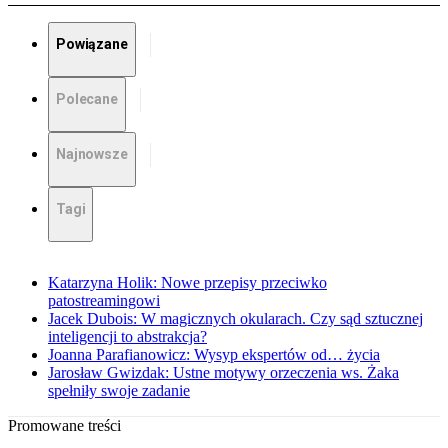
Powiązane
Polecane
Najnowsze
Tagi
Katarzyna Holik: Nowe przepisy przeciwko
patostreamingowi
Jacek Dubois: W magicznych okularach. Czy sąd sztucznej
inteligencji to abstrakcja?
Joanna Parafianowicz: Wysyp ekspertów od… życia
Jarosław Gwizdak: Ustne motywy orzeczenia ws. Żaka
spełniły swoje zadanie
Promowane treści