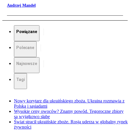
Andrzej Mandel
Powiązane
Polecane
Najnowsze
Tagi
Nowy korytarz dla ukraińskiego zboża. Ukraina rozmawia z
Polską i sąsiadami
Wysokie ceny owoców? Znamy powód. Tegoroczne zbiory
są wyjątkowo słabe
Świat stracił ukraińskie zboże. Rosja uderza w globalny rynek
żywności