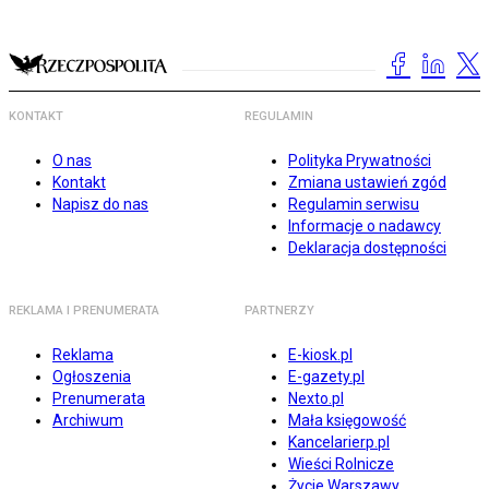
KONTAKT
REGULAMIN
O nas
Polityka Prywatności
Kontakt
Zmiana ustawień zgód
Napisz do nas
Regulamin serwisu
Informacje o nadawcy
Deklaracja dostępności
REKLAMA I PRENUMERATA
PARTNERZY
Reklama
E-kiosk.pl
Ogłoszenia
E-gazety.pl
Prenumerata
Nexto.pl
Archiwum
Mała księgowość
Kancelarierp.pl
Wieści Rolnicze
Życie Warszawy