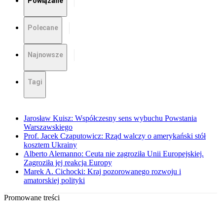
Powiązane
Polecane
Najnowsze
Tagi
Jarosław Kuisz: Współczesny sens wybuchu Powstania
Warszawskiego
Prof. Jacek Czaputowicz: Rząd walczy o amerykański stół
kosztem Ukrainy
Alberto Alemanno: Ceuta nie zagroziła Unii Europejskiej.
Zagroziła jej reakcja Europy
Marek A. Cichocki: Kraj pozorowanego rozwoju i
amatorskiej polityki
Promowane treści