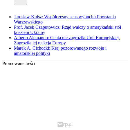
Jarosław Kuisz: Współczesny sens wybuchu Powstania
Warszawskiego
Prof. Jacek Czaputowicz: Rząd walczy o amerykański stół
kosztem Ukrainy
Alberto Alemanno: Ceuta nie zagroziła Unii Europejskiej.
Zagroziła jej reakcja Europy
Marek A. Cichocki: Kraj pozorowanego rozwoju i
amatorskiej polityki
Promowane treści