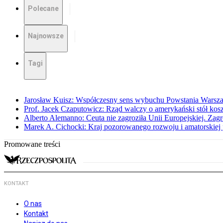
Polecane
Najnowsze
Tagi
Jarosław Kuisz: Współczesny sens wybuchu Powstania Warsz
Prof. Jacek Czaputowicz: Rząd walczy o amerykański stół kos
Alberto Alemanno: Ceuta nie zagroziła Unii Europejskiej. Zagro
Marek A. Cichocki: Kraj pozorowanego rozwoju i amatorskiej 
Promowane treści
KONTAKT
O nas
Kontakt