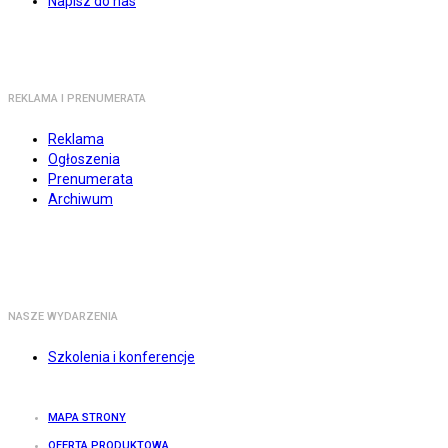
Napisz do nas
REKLAMA I PRENUMERATA
Reklama
Ogłoszenia
Prenumerata
Archiwum
NASZE WYDARZENIA
Szkolenia i konferencje
MAPA STRONY
OFERTA PRODUKTOWA