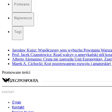
Polecane
Najnowsze
Tagi
Jarosław Kuisz: Współczesny sens wybuchu Powstania Warsz
Prof. Jacek Czaputowicz: Rząd walczy o amerykański stół kos
Alberto Alemanno: Ceuta nie zagroziła Unii Europejskiej. Zagro
Marek A. Cichocki: Kraj pozorowanego rozwoju i amatorskiej 
Promowane treści
KONTAKT
O nas
Kontakt