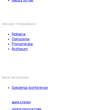
Napisz do nas
REKLAMA I PRENUMERATA
Reklama
Ogłoszenia
Prenumerata
Archiwum
NASZE WYDARZENIA
Szkolenia i konferencje
MAPA STRONY
OFERTA PRODUKTOWA