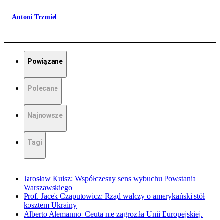
Antoni Trzmiel
Powiązane
Polecane
Najnowsze
Tagi
Jarosław Kuisz: Współczesny sens wybuchu Powstania
Warszawskiego
Prof. Jacek Czaputowicz: Rząd walczy o amerykański stół
kosztem Ukrainy
Alberto Alemanno: Ceuta nie zagroziła Unii Europejskiej.