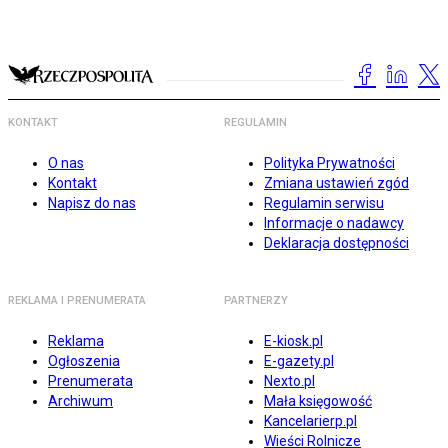
KONTAKT
REGULAMIN
O nas
Polityka Prywatności
Kontakt
Zmiana ustawień zgód
Napisz do nas
Regulamin serwisu
Informacje o nadawcy
Deklaracja dostępności
REKLAMA I PRENUMERATA
PARTNERZY
Reklama
E-kiosk.pl
Ogłoszenia
E-gazety.pl
Prenumerata
Nexto.pl
Archiwum
Mała księgowość
Kancelarierp.pl
Wieści Rolnicze