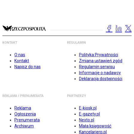
KONTAKT
REGULAMIN
O nas
Polityka Prywatności
Kontakt
Zmiana ustawień zgód
Napisz do nas
Regulamin serwisu
Informacje o nadawcy
Deklaracja dostępności
REKLAMA I PRENUMERATA
PARTNERZY
Reklama
E-kiosk.pl
Ogłoszenia
E-gazety.pl
Prenumerata
Nexto.pl
Archiwum
Mała księgowość
Kancelarierp.pl