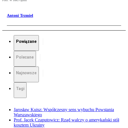
Foto: W Sieci Opinii
Antoni Trzmiel
Powiązane
Polecane
Najnowsze
Tagi
Jarosław Kuisz: Współczesny sens wybuchu Powstania
Warszawskiego
Prof. Jacek Czaputowicz: Rząd walczy o amerykański stół
kosztem Ukrainy