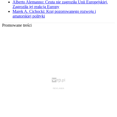
Alberto Alemanno: Ceuta nie zagroziła Unii Europejskiej.
Zagroziła jej reakcja Europy
Marek A. Cichocki: Kraj pozorowanego rozwoju i
amatorskiej polityki
Promowane treści