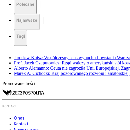
Polecane
Najnowsze
Tagi
Jarosław Kuisz: Współczesny sens wybuchu Powstania Warsz
Prof. Jacek Czaputowicz: Rząd walczy o amerykański stół kos
Alberto Alemanno: Ceuta nie zagroziła Unii Europejskiej. Zagro
Marek A. Cichocki: Kraj pozorowanego rozwoju i amatorskiej 
Promowane treści
KONTAKT
O nas
Kontakt
Napisz do nas