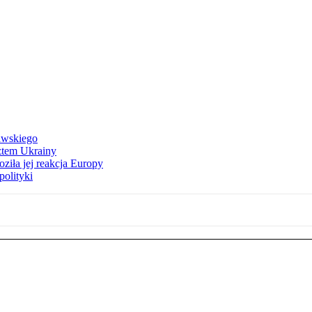
awskiego
ztem Ukrainy
ziła jej reakcja Europy
polityki