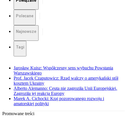
Powiązane
Polecane
Najnowsze
Tagi
Jarosław Kuisz: Współczesny sens wybuchu Powstania
Warszawskiego
Prof. Jacek Czaputowicz: Rząd walczy o amerykański stół
kosztem Ukrainy
Alberto Alemanno: Ceuta nie zagroziła Unii Europejskiej.
Zagroziła jej reakcja Europy
Marek A. Cichocki: Kraj pozorowanego rozwoju i
amatorskiej polityki
Promowane treści