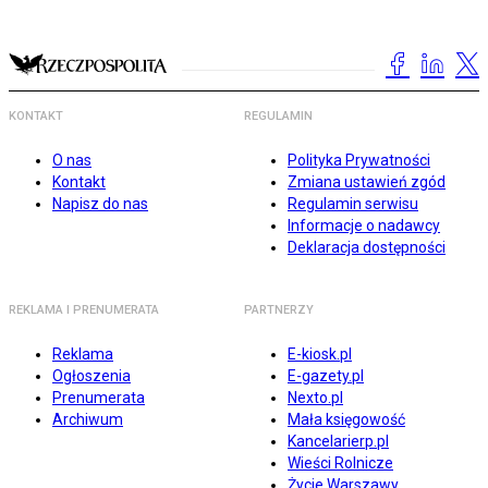
KONTAKT
REGULAMIN
O nas
Polityka Prywatności
Kontakt
Zmiana ustawień zgód
Napisz do nas
Regulamin serwisu
Informacje o nadawcy
Deklaracja dostępności
REKLAMA I PRENUMERATA
PARTNERZY
Reklama
E-kiosk.pl
Ogłoszenia
E-gazety.pl
Prenumerata
Nexto.pl
Archiwum
Mała księgowość
Kancelarierp.pl
Wieści Rolnicze
Życie Warszawy