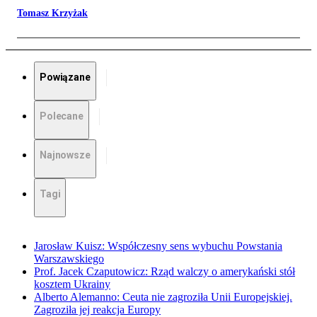
Tomasz Krzyżak
Powiązane
Polecane
Najnowsze
Tagi
Jarosław Kuisz: Współczesny sens wybuchu Powstania
Warszawskiego
Prof. Jacek Czaputowicz: Rząd walczy o amerykański stół
kosztem Ukrainy
Alberto Alemanno: Ceuta nie zagroziła Unii Europejskiej.
Zagroziła jej reakcja Europy