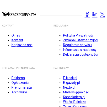
KONTAKT
REGULAMIN
O nas
Polityka Prywatności
Kontakt
Zmiana ustawień zgód
Napisz do nas
Regulamin serwisu
Informacje o nadawcy
Deklaracja dostępności
REKLAMA I PRENUMERATA
PARTNERZY
Reklama
E-kiosk.pl
Ogłoszenia
E-gazety.pl
Prenumerata
Nexto.pl
Archiwum
Mała księgowość
Kancelarierp.pl
Wieści Rolnicze
Życie Warszawy