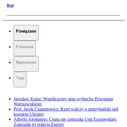
Red
Powiązane
Polecane
Najnowsze
Tagi
Jarosław Kuisz: Współczesny sens wybuchu Powstania
Warszawskiego
Prof. Jacek Czaputowicz: Rząd walczy o amerykański stół
kosztem Ukrainy
Alberto Alemanno: Ceuta nie zagroziła Unii Europejskiej.
Zagroziła jej reakcja Europy