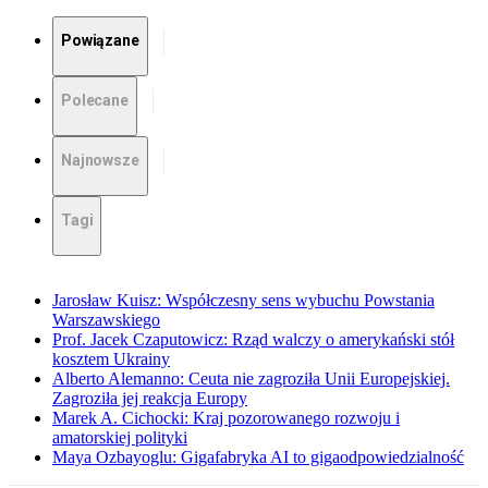
Powiązane
Polecane
Najnowsze
Tagi
Jarosław Kuisz: Współczesny sens wybuchu Powstania
Warszawskiego
Prof. Jacek Czaputowicz: Rząd walczy o amerykański stół
kosztem Ukrainy
Alberto Alemanno: Ceuta nie zagroziła Unii Europejskiej.
Zagroziła jej reakcja Europy
Marek A. Cichocki: Kraj pozorowanego rozwoju i
amatorskiej polityki
Maya Ozbayoglu: Gigafabryka AI to gigaodpowiedzialność