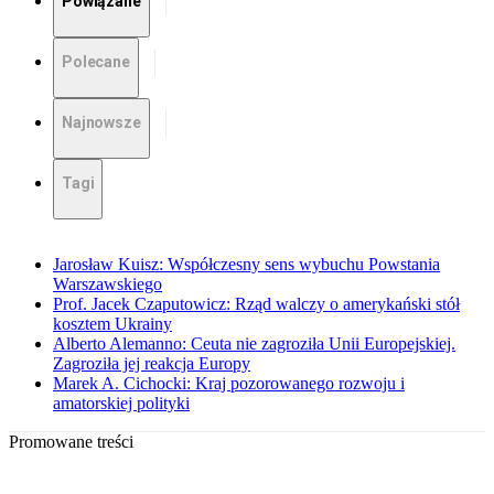
Powiązane
Polecane
Najnowsze
Tagi
Jarosław Kuisz: Współczesny sens wybuchu Powstania
Warszawskiego
Prof. Jacek Czaputowicz: Rząd walczy o amerykański stół
kosztem Ukrainy
Alberto Alemanno: Ceuta nie zagroziła Unii Europejskiej.
Zagroziła jej reakcja Europy
Marek A. Cichocki: Kraj pozorowanego rozwoju i
amatorskiej polityki
Promowane treści