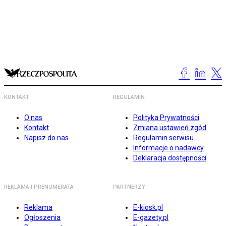
KONTAKT
REGULAMIN
O nas
Polityka Prywatności
Kontakt
Zmiana ustawień zgód
Napisz do nas
Regulamin serwisu
Informacje o nadawcy
Deklaracja dostępności
REKLAMA I PRENUMERATA
PARTNERZY
Reklama
E-kiosk.pl
Ogłoszenia
E-gazety.pl