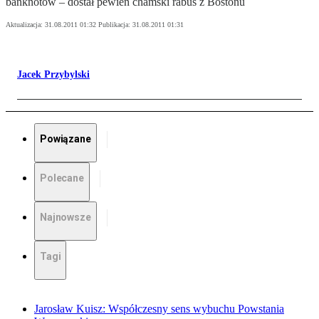
banknotów – dostał pewien chamski rabuś z Bostonu
Aktualizacja:
31.08.2011 01:32
Publikacja:
31.08.2011 01:31
Jacek Przybylski
Powiązane
Polecane
Najnowsze
Tagi
Jarosław Kuisz: Współczesny sens wybuchu Powstania