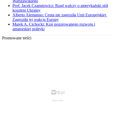
Warszawskiego
Prof. Jacek Czaputowicz: Rząd walczy o amerykański stół
kosztem Ukrainy
Alberto Alemanno: Ceuta nie zagroziła Unii Europejskiej.
Zagroziła jej reakcja Europy
Marek A. Cichocki: Kraj pozorowanego rozwoju i
amatorskiej polityki
Promowane treści