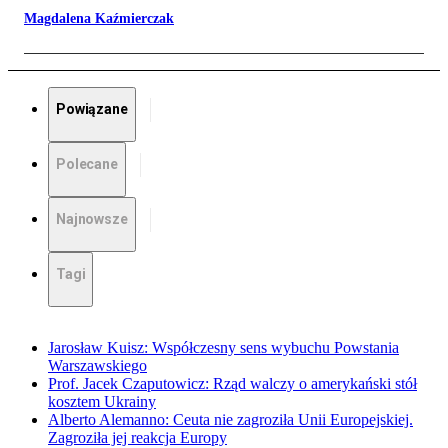
Magdalena Kaźmierczak
Powiązane
Polecane
Najnowsze
Tagi
Jarosław Kuisz: Współczesny sens wybuchu Powstania
Warszawskiego
Prof. Jacek Czaputowicz: Rząd walczy o amerykański stół
kosztem Ukrainy
Alberto Alemanno: Ceuta nie zagroziła Unii Europejskiej.
Zagroziła jej reakcja Europy