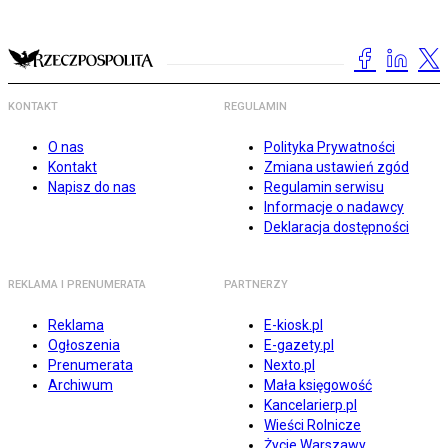
KONTAKT
REGULAMIN
O nas
Polityka Prywatności
Kontakt
Zmiana ustawień zgód
Napisz do nas
Regulamin serwisu
Informacje o nadawcy
Deklaracja dostępności
REKLAMA I PRENUMERATA
PARTNERZY
Reklama
E-kiosk.pl
Ogłoszenia
E-gazety.pl
Prenumerata
Nexto.pl
Archiwum
Mała księgowość
Kancelarierp.pl
Wieści Rolnicze
Życie Warszawy