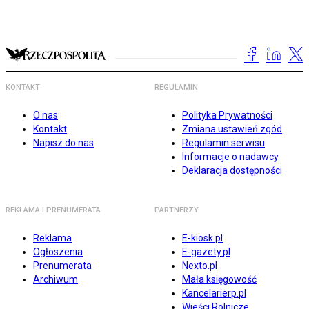
KONTAKT
REGULAMIN
O nas
Polityka Prywatności
Kontakt
Zmiana ustawień zgód
Napisz do nas
Regulamin serwisu
Informacje o nadawcy
Deklaracja dostępności
REKLAMA I PRENUMERATA
PARTNERZY
Reklama
E-kiosk.pl
Ogłoszenia
E-gazety.pl
Prenumerata
Nexto.pl
Archiwum
Mała księgowość
Kancelarierp.pl
Wieści Rolnicze