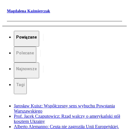
Magdalena Kaźmierczak
Powiązane
Polecane
Najnowsze
Tagi
Jarosław Kuisz: Współczesny sens wybuchu Powstania
Warszawskiego
Prof. Jacek Czaputowicz: Rząd walczy o amerykański stół
kosztem Ukrainy
Alberto Alemanno: Ceuta nie zagroziła Unii Europejskiej.