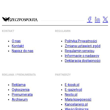
KONTAKT
REGULAMIN
O nas
Polityka Prywatności
Kontakt
Zmiana ustawień zgód
Napisz do nas
Regulamin serwisu
Informacje o nadawcy
Deklaracja dostępności
REKLAMA I PRENUMERATA
PARTNERZY
Reklama
E-kiosk.pl
Ogłoszenia
E-gazety.pl
Prenumerata
Nexto.pl
Archiwum
Mała księgowość
Kancelarierp.pl
Wieści Rolnicze