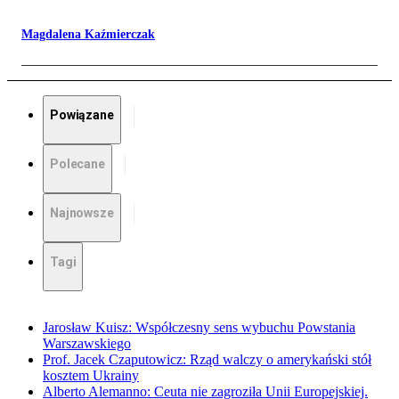
Magdalena Kaźmierczak
Powiązane
Polecane
Najnowsze
Tagi
Jarosław Kuisz: Współczesny sens wybuchu Powstania
Warszawskiego
Prof. Jacek Czaputowicz: Rząd walczy o amerykański stół
kosztem Ukrainy
Alberto Alemanno: Ceuta nie zagroziła Unii Europejskiej.