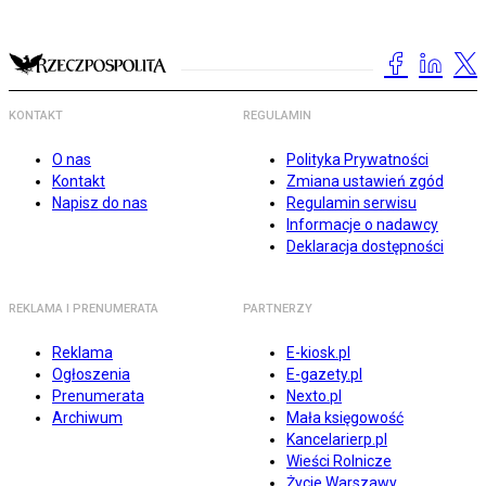
KONTAKT
REGULAMIN
O nas
Polityka Prywatności
Kontakt
Zmiana ustawień zgód
Napisz do nas
Regulamin serwisu
Informacje o nadawcy
Deklaracja dostępności
REKLAMA I PRENUMERATA
PARTNERZY
Reklama
E-kiosk.pl
Ogłoszenia
E-gazety.pl
Prenumerata
Nexto.pl
Archiwum
Mała księgowość
Kancelarierp.pl
Wieści Rolnicze
Życie Warszawy