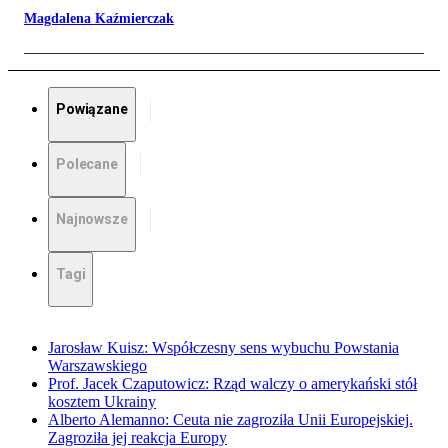
Magdalena Kaźmierczak
Powiązane
Polecane
Najnowsze
Tagi
Jarosław Kuisz: Współczesny sens wybuchu Powstania
Warszawskiego
Prof. Jacek Czaputowicz: Rząd walczy o amerykański stół
kosztem Ukrainy
Alberto Alemanno: Ceuta nie zagroziła Unii Europejskiej.
Zagroziła jej reakcja Europy