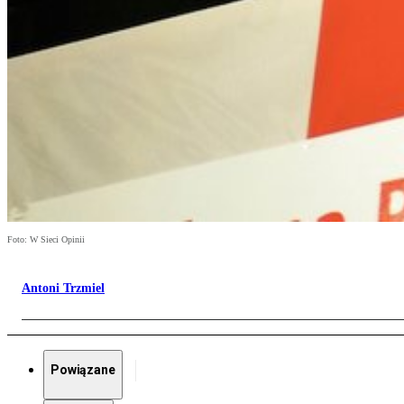
Foto: W Sieci Opinii
Antoni Trzmiel
Powiązane