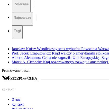
Polecane
Najnowsze
Tagi
Jarosław Kuisz: Współczesny sens wybuchu Powstania Warsz
Prof. Jacek Czaputowicz: Rząd walczy o amerykański stół kos
Alberto Alemanno: Ceuta nie zagroziła Unii Europejskiej. Zagro
Marek A. Cichocki: Kraj pozorowanego rozwoju i amatorskiej 
Promowane treści
KONTAKT
O nas
Kontakt