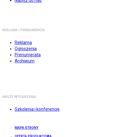
Napisz do nas
REKLAMA I PRENUMERATA
Reklama
Ogłoszenia
Prenumerata
Archiwum
NASZE WYDARZENIA
Szkolenia i konferencje
MAPA STRONY
OFERTA PRODUKTOWA