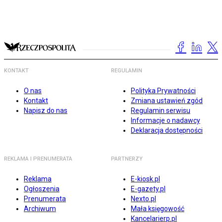
KONTAKT
REGULAMIN
O nas
Polityka Prywatności
Kontakt
Zmiana ustawień zgód
Napisz do nas
Regulamin serwisu
Informacje o nadawcy
Deklaracja dostępności
REKLAMA I PRENUMERATA
PARTNERZY
Reklama
E-kiosk.pl
Ogłoszenia
E-gazety.pl
Prenumerata
Nexto.pl
Archiwum
Mała księgowość
Kancelarierp.pl