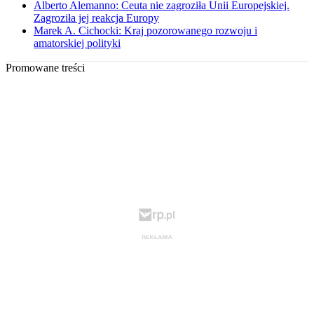
Alberto Alemanno: Ceuta nie zagroziła Unii Europejskiej.
Zagroziła jej reakcja Europy
Marek A. Cichocki: Kraj pozorowanego rozwoju i
amatorskiej polityki
Promowane treści