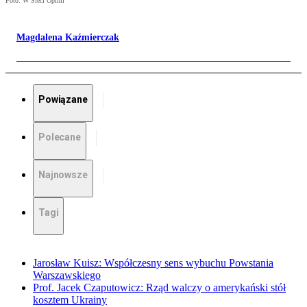
Foto: W Sieci Opinii
Magdalena Kaźmierczak
Powiązane
Polecane
Najnowsze
Tagi
Jarosław Kuisz: Współczesny sens wybuchu Powstania
Warszawskiego
Prof. Jacek Czaputowicz: Rząd walczy o amerykański stół
kosztem Ukrainy