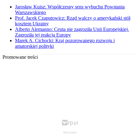
Jarosław Kuisz: Współczesny sens wybuchu Powstania
Warszawskiego
Prof. Jacek Czaputowicz: Rząd walczy o amerykański stół
kosztem Ukrainy
Alberto Alemanno: Ceuta nie zagroziła Unii Europejskiej.
Zagroziła jej reakcja Europy
Marek A. Cichocki: Kraj pozorowanego rozwoju i
amatorskiej polityki
Promowane treści