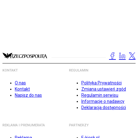
KONTAKT
REGULAMIN
O nas
Polityka Prywatności
Kontakt
Zmiana ustawień zgód
Napisz do nas
Regulamin serwisu
Informacje o nadawcy
Deklaracja dostępności
REKLAMA I PRENUMERATA
PARTNERZY
Reklama
E-kiosk.pl