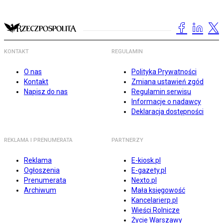
KONTAKT
REGULAMIN
O nas
Polityka Prywatności
Kontakt
Zmiana ustawień zgód
Napisz do nas
Regulamin serwisu
Informacje o nadawcy
Deklaracja dostępności
REKLAMA I PRENUMERATA
PARTNERZY
Reklama
E-kiosk.pl
Ogłoszenia
E-gazety.pl
Prenumerata
Nexto.pl
Archiwum
Mała księgowość
Kancelarierp.pl
Wieści Rolnicze
Życie Warszawy