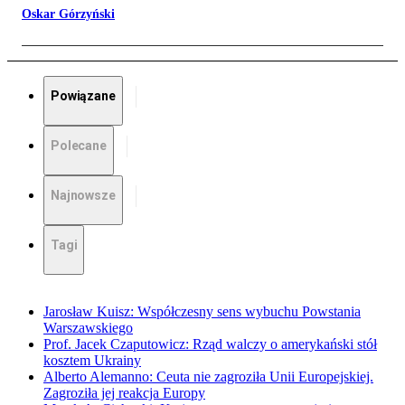
Oskar Górzyński
Powiązane
Polecane
Najnowsze
Tagi
Jarosław Kuisz: Współczesny sens wybuchu Powstania
Warszawskiego
Prof. Jacek Czaputowicz: Rząd walczy o amerykański stół
kosztem Ukrainy
Alberto Alemanno: Ceuta nie zagroziła Unii Europejskiej.
Zagroziła jej reakcja Europy