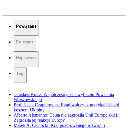
Powiązane
Polecane
Najnowsze
Tagi
Jarosław Kuisz: Współczesny sens wybuchu Powstania
Warszawskiego
Prof. Jacek Czaputowicz: Rząd walczy o amerykański stół
kosztem Ukrainy
Alberto Alemanno: Ceuta nie zagroziła Unii Europejskiej.
Zagroziła jej reakcja Europy
Marek A. Cichocki: Kraj pozorowanego rozwoju i