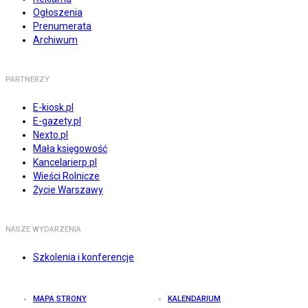
Ogłoszenia
Prenumerata
Archiwum
PARTNERZY
E-kiosk.pl
E-gazety.pl
Nexto.pl
Mała księgowość
Kancelarierp.pl
Wieści Rolnicze
Życie Warszawy
NASZE WYDARZENIA
Szkolenia i konferencje
MAPA STRONY
KALENDARIUM