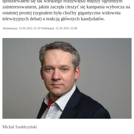
spodziewałem się tak wielkiego rozdźwięku między ogromnym
zainteresowaniem, jakim zaczęła cieszyć się kampania wyborcza na
ostatniej prostej (sygnałem była choćby gigantyczna widownia
telewizyjnych debat) a reakcją głównych kandydatów.
Aktualizacja:
22.05.2015 22:19
Publikacja:
21.05.2015 22:00
Michał Szułdrzyński