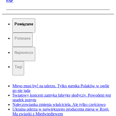
PAP
Powiązane
Polecane
Najnowsze
Tagi
Mięso musi być na talerzu. Tylko garstka Polaków w ogóle
go nie jada
Światowy koncern zamyka fabrykę słodyczy. Powodem jest
spadek popytu
Nałęczowianka zmienia właściciela. Ale tylko częściowo
Ukraina uderza w największego producenta mięsa w Rosji.
Ma związki z Miedwiediewem