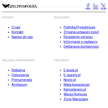
KONTAKT
REGULAMIN
O nas
Polityka Prywatności
Kontakt
Zmiana ustawień zgód
Napisz do nas
Regulamin serwisu
Informacje o nadawcy
Deklaracja dostępności
REKLAMA I PRENUMERATA
PARTNERZY
Reklama
E-kiosk.pl
Ogłoszenia
E-gazety.pl
Prenumerata
Nexto.pl
Archiwum
Mała księgowość
Kancelarierp.pl
Wieści Rolnicze
Życie Warszawy