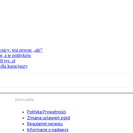
nicy: jest pewne „ale”
, a te polityków
 tys. zł
 dla kuracjuszy
REGULAMIN
Polityka Prywatności
Zmiana ustawień zgód
Regulamin serwisu
Informacje o nadawcy