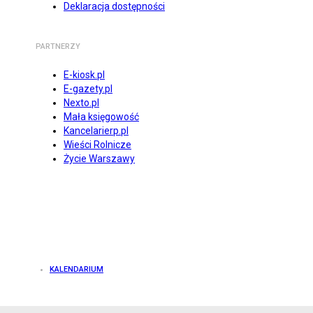
Deklaracja dostępności
PARTNERZY
E-kiosk.pl
E-gazety.pl
Nexto.pl
Mała księgowość
Kancelarierp.pl
Wieści Rolnicze
Życie Warszawy
KALENDARIUM