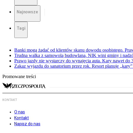
Najnowsze
Tagi
Banki mogą żądać od klientów skanu dowodu osobistego. Praw
Trudna walka z samowolą budowlaną. NIK wini gminy i nadzór
Prawo jazdy nie wystarczy do wynajęcia auta. Kary nawet do 30
Zakaz wyjazdu do sanatorium przez rok. Resort planuje „kary”
Promowane treści
KONTAKT
O nas
Kontakt
Napisz do nas