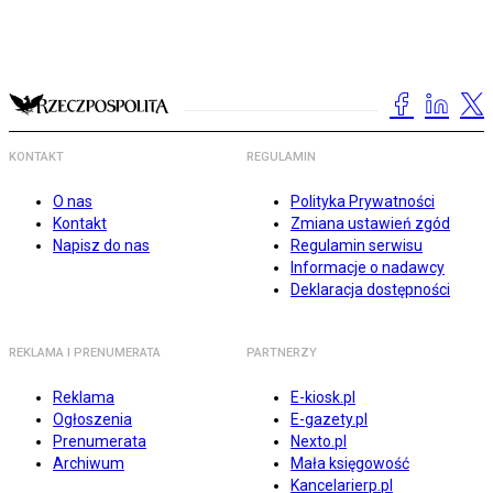
KONTAKT
REGULAMIN
O nas
Polityka Prywatności
Kontakt
Zmiana ustawień zgód
Napisz do nas
Regulamin serwisu
Informacje o nadawcy
Deklaracja dostępności
REKLAMA I PRENUMERATA
PARTNERZY
Reklama
E-kiosk.pl
Ogłoszenia
E-gazety.pl
Prenumerata
Nexto.pl
Archiwum
Mała księgowość
Kancelarierp.pl