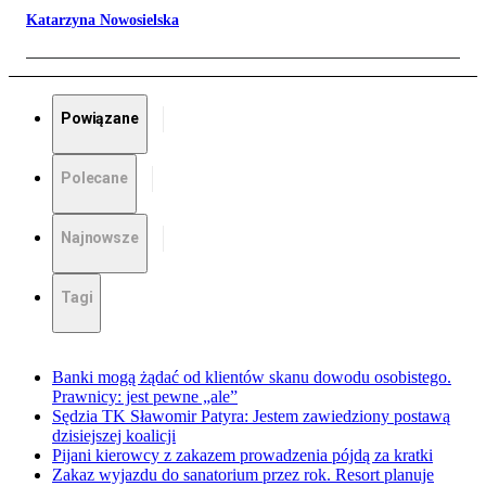
Katarzyna Nowosielska
Powiązane
Polecane
Najnowsze
Tagi
Banki mogą żądać od klientów skanu dowodu osobistego.
Prawnicy: jest pewne „ale”
Sędzia TK Sławomir Patyra: Jestem zawiedziony postawą
dzisiejszej koalicji
Pijani kierowcy z zakazem prowadzenia pójdą za kratki
Zakaz wyjazdu do sanatorium przez rok. Resort planuje