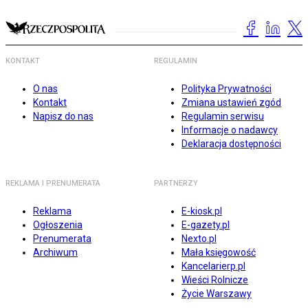
KONTAKT
REGULAMIN
O nas
Polityka Prywatności
Kontakt
Zmiana ustawień zgód
Napisz do nas
Regulamin serwisu
Informacje o nadawcy
Deklaracja dostępności
REKLAMA I PRENUMERATA
PARTNERZY
Reklama
E-kiosk.pl
Ogłoszenia
E-gazety.pl
Prenumerata
Nexto.pl
Archiwum
Mała księgowość
Kancelarierp.pl
Wieści Rolnicze
Życie Warszawy