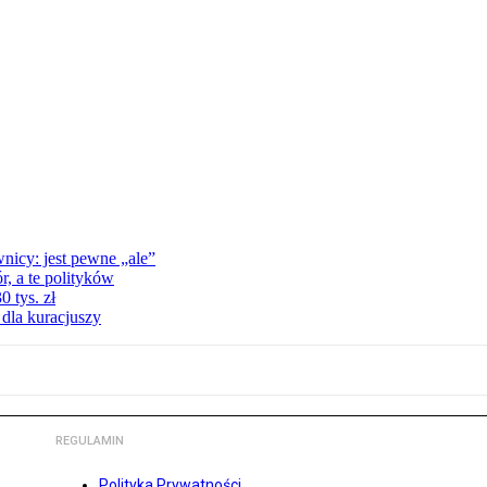
nicy: jest pewne „ale”
, a te polityków
 tys. zł
 dla kuracjuszy
REGULAMIN
Polityka Prywatności