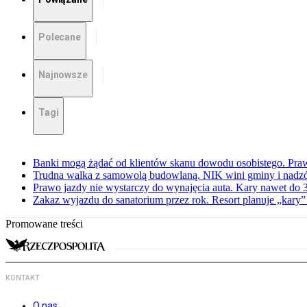
Polecane
Najnowsze
Tagi
Banki mogą żądać od klientów skanu dowodu osobistego. Praw
Trudna walka z samowolą budowlaną. NIK wini gminy i nadzór
Prawo jazdy nie wystarczy do wynajęcia auta. Kary nawet do 30
Zakaz wyjazdu do sanatorium przez rok. Resort planuje „kary”
Promowane treści
KONTAKT
O nas