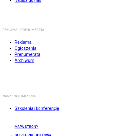
Napisz do nas
REKLAMA I PRENUMERATA
Reklama
Ogłoszenia
Prenumerata
Archiwum
NASZE WYDARZENIA
Szkolenia i konferencje
MAPA STRONY
OFERTA PRODUKTOWA