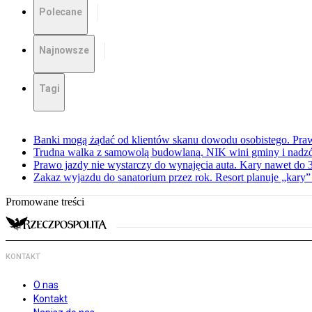
Polecane
Najnowsze
Tagi
Banki mogą żądać od klientów skanu dowodu osobistego. Praw
Trudna walka z samowolą budowlaną. NIK wini gminy i nadzór
Prawo jazdy nie wystarczy do wynajęcia auta. Kary nawet do 30
Zakaz wyjazdu do sanatorium przez rok. Resort planuje „kary”
Promowane treści
KONTAKT
O nas
Kontakt