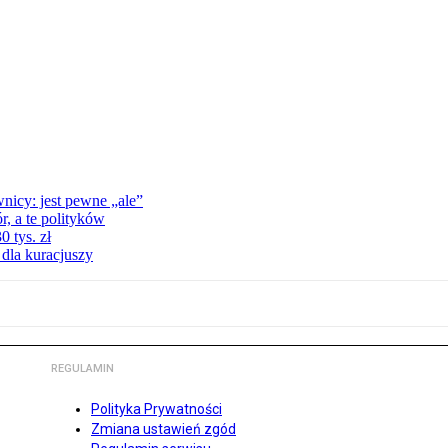
nicy: jest pewne „ale”
, a te polityków
 tys. zł
 dla kuracjuszy
REGULAMIN
Polityka Prywatności
Zmiana ustawień zgód