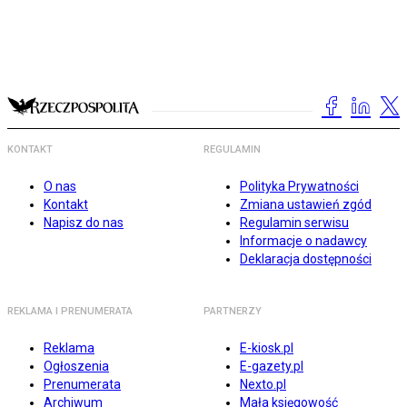
KONTAKT
REGULAMIN
O nas
Polityka Prywatności
Kontakt
Zmiana ustawień zgód
Napisz do nas
Regulamin serwisu
Informacje o nadawcy
Deklaracja dostępności
REKLAMA I PRENUMERATA
PARTNERZY
Reklama
E-kiosk.pl
Ogłoszenia
E-gazety.pl
Prenumerata
Nexto.pl
Archiwum
Mała księgowość