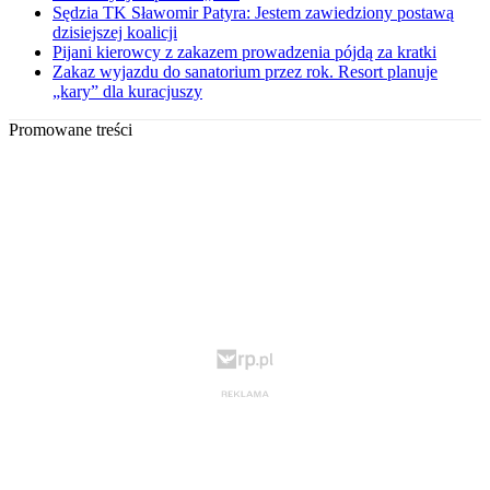
Sędzia TK Sławomir Patyra: Jestem zawiedziony postawą
dzisiejszej koalicji
Pijani kierowcy z zakazem prowadzenia pójdą za kratki
Zakaz wyjazdu do sanatorium przez rok. Resort planuje
„kary” dla kuracjuszy
Promowane treści