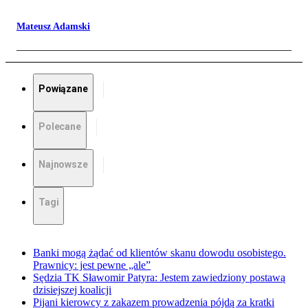
Mateusz Adamski
Powiązane
Polecane
Najnowsze
Tagi
Banki mogą żądać od klientów skanu dowodu osobistego.
Prawnicy: jest pewne „ale”
Sędzia TK Sławomir Patyra: Jestem zawiedziony postawą
dzisiejszej koalicji
Pijani kierowcy z zakazem prowadzenia pójdą za kratki