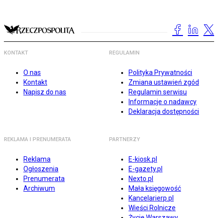
KONTAKT
REGULAMIN
O nas
Polityka Prywatności
Kontakt
Zmiana ustawień zgód
Napisz do nas
Regulamin serwisu
Informacje o nadawcy
Deklaracja dostępności
REKLAMA I PRENUMERATA
PARTNERZY
Reklama
E-kiosk.pl
Ogłoszenia
E-gazety.pl
Prenumerata
Nexto.pl
Archiwum
Mała księgowość
Kancelarierp.pl
Wieści Rolnicze
Życie Warszawy