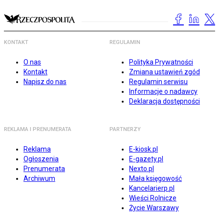
KONTAKT
REGULAMIN
O nas
Polityka Prywatności
Kontakt
Zmiana ustawień zgód
Napisz do nas
Regulamin serwisu
Informacje o nadawcy
Deklaracja dostępności
REKLAMA I PRENUMERATA
PARTNERZY
Reklama
E-kiosk.pl
Ogłoszenia
E-gazety.pl
Prenumerata
Nexto.pl
Archiwum
Mała księgowość
Kancelarierp.pl
Wieści Rolnicze
Życie Warszawy