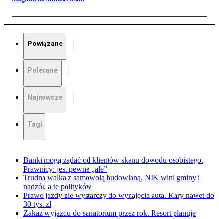
Powiązane
Polecane
Najnowsze
Tagi
Banki mogą żądać od klientów skanu dowodu osobistego.
Prawnicy: jest pewne „ale”
Trudna walka z samowolą budowlaną. NIK wini gminy i
nadzór, a te polityków
Prawo jazdy nie wystarczy do wynajęcia auta. Kary nawet do
30 tys. zł
Zakaz wyjazdu do sanatorium przez rok. Resort planuje