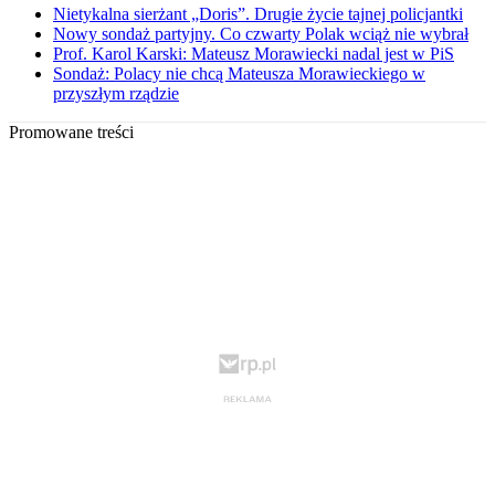
Nietykalna sierżant „Doris”. Drugie życie tajnej policjantki
Nowy sondaż partyjny. Co czwarty Polak wciąż nie wybrał
Prof. Karol Karski: Mateusz Morawiecki nadal jest w PiS
Sondaż: Polacy nie chcą Mateusza Morawieckiego w
przyszłym rządzie
Promowane treści