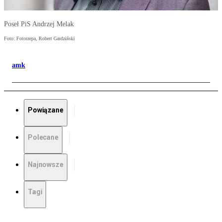
Poseł PiS Andrzej Melak
Foto: Fotorzepa, Robert Gardziński
amk
Powiązane
Polecane
Najnowsze
Tagi