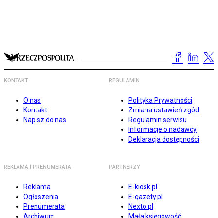
KONTAKT
REGULAMIN
O nas
Polityka Prywatności
Kontakt
Zmiana ustawień zgód
Napisz do nas
Regulamin serwisu
Informacje o nadawcy
Deklaracja dostępności
REKLAMA I PRENUMERATA
PARTNERZY
Reklama
E-kiosk.pl
Ogłoszenia
E-gazety.pl
Prenumerata
Nexto.pl
Archiwum
Mała księgowość