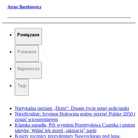
Artur Bartkiewicz
Powiązane
Polecane
Najnowsze
Tagi
Nietykalna sierżant „Doris”. Drugie życie tajnej policjantki
Nieoficjalnie: Szymon Hołownia gotów przejąć Polskę 2050 i
zostać wicepremierem
Klamka zapadła, PiS wymieni Przemysława Czarnka i zmieni
taktykę. Widać lęk przed „jakizacją” partii
Koszty rocznicy prezydentury Nawrockiego pod lupą.