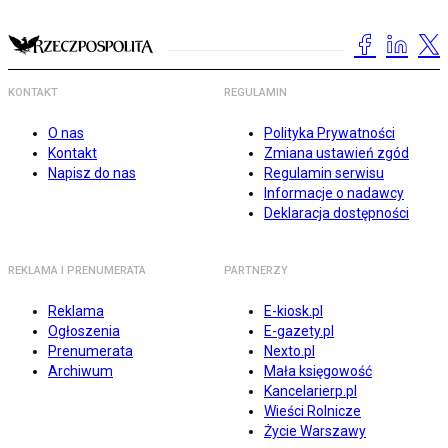
KONTAKT
REGULAMIN
O nas
Polityka Prywatności
Kontakt
Zmiana ustawień zgód
Napisz do nas
Regulamin serwisu
Informacje o nadawcy
Deklaracja dostępności
REKLAMA I PRENUMERATA
PARTNERZY
Reklama
E-kiosk.pl
Ogłoszenia
E-gazety.pl
Prenumerata
Nexto.pl
Archiwum
Mała księgowość
Kancelarierp.pl
Wieści Rolnicze
Życie Warszawy