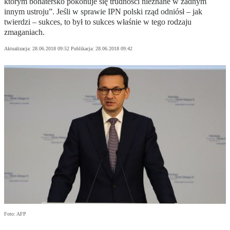
którym bohatersko pokonuje się trudności nieznane w żadnym
innym ustroju”. Jeśli w sprawie IPN polski rząd odniósł – jak
twierdzi – sukces, to był to sukces właśnie w tego rodzaju
zmaganiach.
Aktualizacja:
28.06.2018 09:52
Publikacja:
28.06.2018 09:42
Foto: AFP