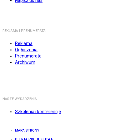
Napisz do nas
REKLAMA I PRENUMERATA
Reklama
Ogłoszenia
Prenumerata
Archiwum
NASZE WYDARZENIA
Szkolenia i konferencje
MAPA STRONY
OFERTA PRODUKTOWA