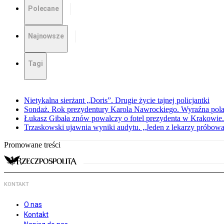
Polecane
Najnowsze
Tagi
Nietykalna sierżant „Doris”. Drugie życie tajnej policjantki
Sondaż. Rok prezydentury Karola Nawrockiego. Wyraźna pola
Łukasz Gibała znów powalczy o fotel prezydenta w Krakowie.
Trzaskowski ujawnia wyniki audytu. „Jeden z lekarzy próbował
Promowane treści
KONTAKT
O nas
Kontakt