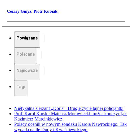
Cezary Gmyz
,
Piotr Kubiak
Powiązane
Polecane
Najnowsze
Tagi
Nietykalna sierżant „Doris”. Drugie życie tajnej policjantki
Prof. Karol Karski: Mateusz Morawiecki może skończyć jak
Kazimierz Marcinkiewicz
Polacy ocenili w nowym sondażu Karola Nawrockiego. Tak
wypada na tle Dudy i Kwaśniewskiego