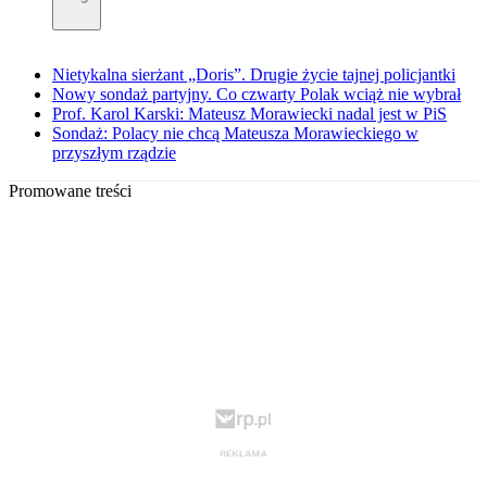
Nietykalna sierżant „Doris”. Drugie życie tajnej policjantki
Nowy sondaż partyjny. Co czwarty Polak wciąż nie wybrał
Prof. Karol Karski: Mateusz Morawiecki nadal jest w PiS
Sondaż: Polacy nie chcą Mateusza Morawieckiego w
przyszłym rządzie
Promowane treści