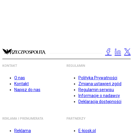
KONTAKT
REGULAMIN
O nas
Polityka Prywatności
Kontakt
Zmiana ustawień zgód
Napisz do nas
Regulamin serwisu
Informacje o nadawcy
Deklaracja dostępności
REKLAMA I PRENUMERATA
PARTNERZY
Reklama
E-kiosk.pl