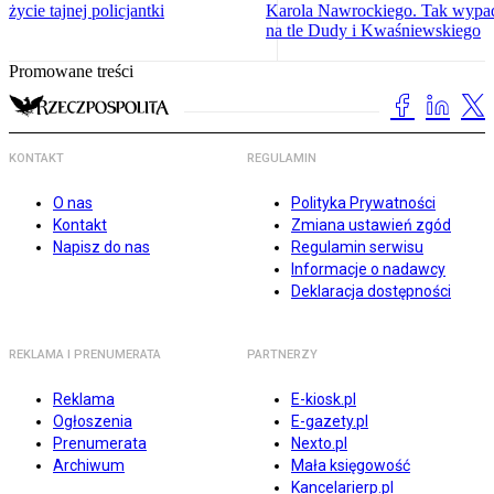
życie tajnej policjantki
Karola Nawrockiego. Tak wypa
na tle Dudy i Kwaśniewskiego
Promowane treści
KONTAKT
REGULAMIN
O nas
Polityka Prywatności
Kontakt
Zmiana ustawień zgód
Napisz do nas
Regulamin serwisu
Informacje o nadawcy
Deklaracja dostępności
REKLAMA I PRENUMERATA
PARTNERZY
Reklama
E-kiosk.pl
Ogłoszenia
E-gazety.pl
Prenumerata
Nexto.pl
Archiwum
Mała księgowość
Kancelarierp.pl