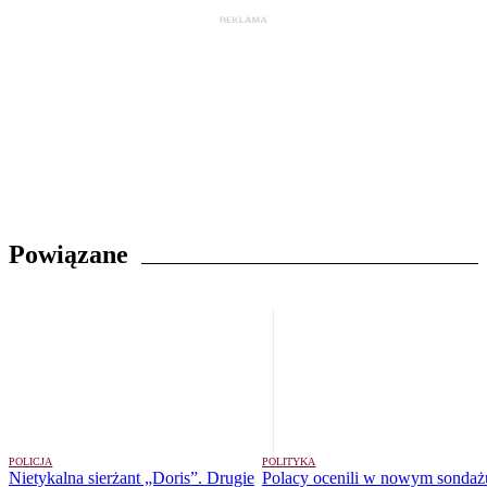
Powiązane
POLICJA
POLITYKA
Nietykalna sierżant „Doris”. Drugie
Polacy ocenili w nowym sondaż