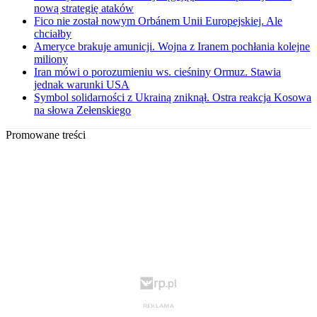
nową strategię ataków
Fico nie został nowym Orbánem Unii Europejskiej. Ale
chciałby
Ameryce brakuje amunicji. Wojna z Iranem pochłania kolejne
miliony
Iran mówi o porozumieniu ws. cieśniny Ormuz. Stawia
jednak warunki USA
Symbol solidarności z Ukrainą zniknął. Ostra reakcja Kosowa
na słowa Zełenskiego
Promowane treści