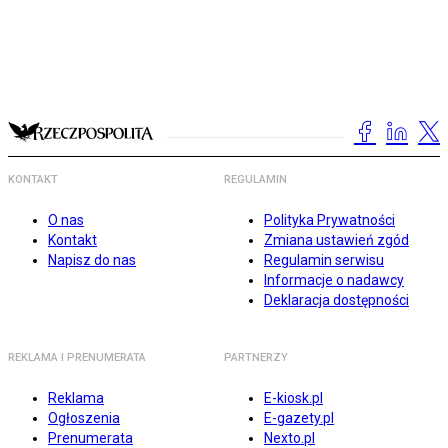
KONTAKT
REGULAMIN
O nas
Polityka Prywatności
Kontakt
Zmiana ustawień zgód
Napisz do nas
Regulamin serwisu
Informacje o nadawcy
Deklaracja dostępności
REKLAMA I PRENUMERATA
PARTNERZY
Reklama
E-kiosk.pl
Ogłoszenia
E-gazety.pl
Prenumerata
Nexto.pl