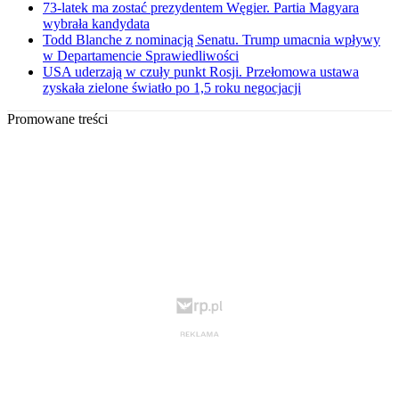
73-latek ma zostać prezydentem Węgier. Partia Magyara
wybrała kandydata
Todd Blanche z nominacją Senatu. Trump umacnia wpływy
w Departamencie Sprawiedliwości
USA uderzają w czuły punkt Rosji. Przełomowa ustawa
zyskała zielone światło po 1,5 roku negocjacji
Promowane treści