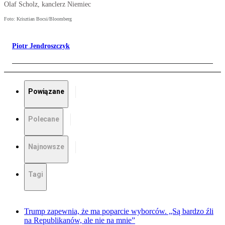
Olaf Scholz, kanclerz Niemiec
Foto: Krisztian Bocsi/Bloomberg
Piotr Jendroszczyk
Powiązane
Polecane
Najnowsze
Tagi
Trump zapewnia, że ma poparcie wyborców. „Są bardzo źli
na Republikanów, ale nie na mnie”