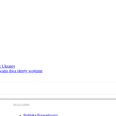
z Ukrainy
owano dwa okręty wojenne
REGULAMIN
Polityka Prywatności