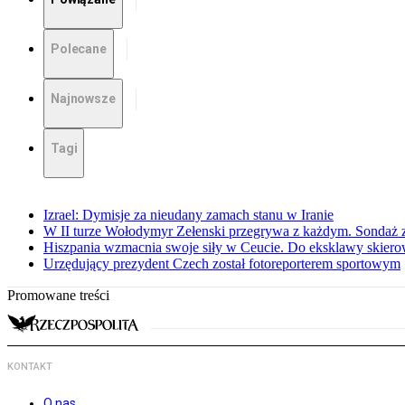
Polecane
Najnowsze
Tagi
Izrael: Dymisje za nieudany zamach stanu w Iranie
W II turze Wołodymyr Zełenski przegrywa z każdym. Sondaż 
Hiszpania wzmacnia swoje siły w Ceucie. Do eksklawy skier
Urzędujący prezydent Czech został fotoreporterem sportowym
Promowane treści
KONTAKT
O nas