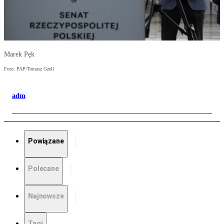
Marek Pęk
Foto: PAP/Tomasz Gzell
adm
Powiązane
Polecane
Najnowsze
Tagi