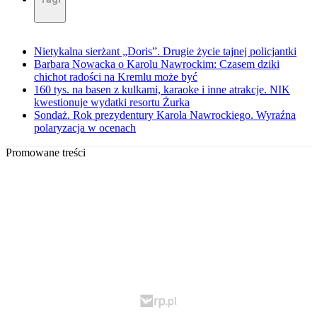
Nietykalna sierżant „Doris”. Drugie życie tajnej policjantki
Barbara Nowacka o Karolu Nawrockim: Czasem dziki
chichot radości na Kremlu może być
160 tys. na basen z kulkami, karaoke i inne atrakcje. NIK
kwestionuje wydatki resortu Żurka
Sondaż. Rok prezydentury Karola Nawrockiego. Wyraźna
polaryzacja w ocenach
Promowane treści