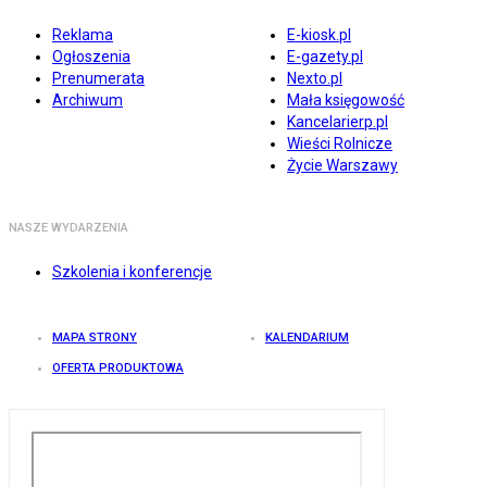
Reklama
E-kiosk.pl
Ogłoszenia
E-gazety.pl
Prenumerata
Nexto.pl
Archiwum
Mała księgowość
Kancelarierp.pl
Wieści Rolnicze
Życie Warszawy
NASZE WYDARZENIA
Szkolenia i konferencje
MAPA STRONY
KALENDARIUM
OFERTA PRODUKTOWA