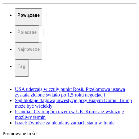
Powiązane
Polecane
Najnowsze
Tagi
USA uderzają w czuły punkt Rosji. Przełomowa ustawa
zyskała zielone światło po 1,5 roku negocjacji
Sąd blokuje flagową inwestycję przy Białym Domu. Trump
może być wściekły
Islandia i Czarnogóra razem w UE. Komisarz wskazuje
możliwy termin
Izrael: Dymisje za nieudany zamach stanu w Iranie
Promowane treści