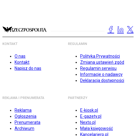
KONTAKT
REGULAMIN
O nas
Polityka Prywatności
Kontakt
Zmiana ustawień zgód
Napisz do nas
Regulamin serwisu
Informacje o nadawcy
Deklaracja dostępności
REKLAMA I PRENUMERATA
PARTNERZY
Reklama
E-kiosk.pl
Ogłoszenia
E-gazety.pl
Prenumerata
Nexto.pl
Archiwum
Mała księgowość
Kancelarierp.pl