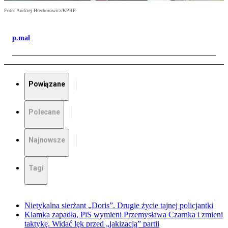
Foto: Andrzej Hrechorowicz/KPRP
p.mal
Powiązane
Polecane
Najnowsze
Tagi
Nietykalna sierżant „Doris”. Drugie życie tajnej policjantki
Klamka zapadła, PiS wymieni Przemysława Czarnka i zmieni
taktykę. Widać lęk przed „jakizacją” partii