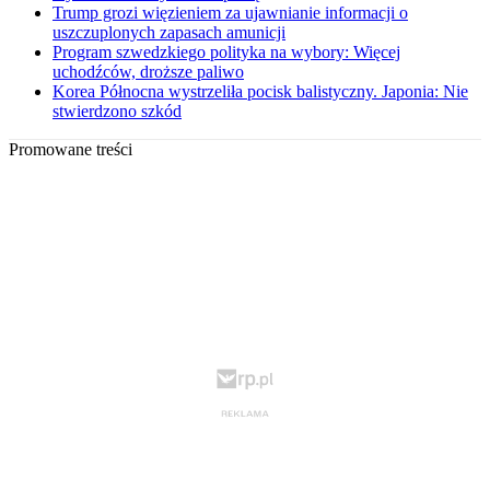
Trump grozi więzieniem za ujawnianie informacji o
uszczuplonych zapasach amunicji
Program szwedzkiego polityka na wybory: Więcej
uchodźców, droższe paliwo
Korea Północna wystrzeliła pocisk balistyczny. Japonia: Nie
stwierdzono szkód
Promowane treści