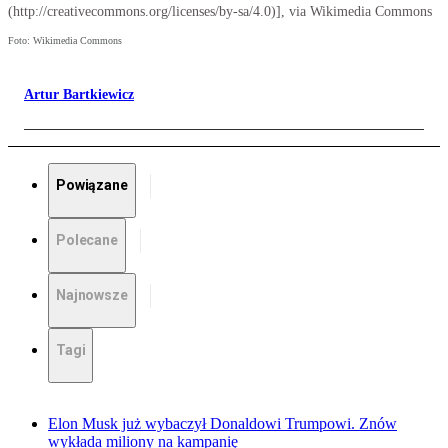
(http://creativecommons.org/licenses/by-sa/4.0)], via Wikimedia Commons
Foto: Wikimedia Commons
Artur Bartkiewicz
Powiązane
Polecane
Najnowsze
Tagi
Elon Musk już wybaczył Donaldowi Trumpowi. Znów
wykłada miliony na kampanię