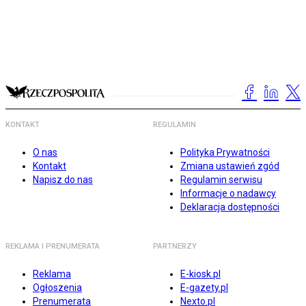
KONTAKT
REGULAMIN
O nas
Polityka Prywatności
Kontakt
Zmiana ustawień zgód
Napisz do nas
Regulamin serwisu
Informacje o nadawcy
Deklaracja dostępności
REKLAMA I PRENUMERATA
PARTNERZY
Reklama
E-kiosk.pl
Ogłoszenia
E-gazety.pl
Prenumerata
Nexto.pl