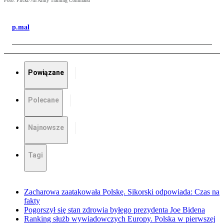
Foto: Flickr/7th Army Training Command
p.mal
Powiązane
Polecane
Najnowsze
Tagi
Zacharowa zaatakowała Polskę. Sikorski odpowiada: Czas na
fakty
Pogorszył się stan zdrowia byłego prezydenta Joe Bidena
Ranking służb wywiadowczych Europy. Polska w pierwszej