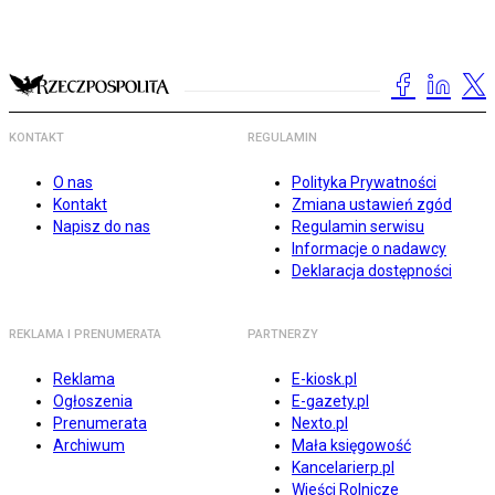
KONTAKT
REGULAMIN
O nas
Polityka Prywatności
Kontakt
Zmiana ustawień zgód
Napisz do nas
Regulamin serwisu
Informacje o nadawcy
Deklaracja dostępności
REKLAMA I PRENUMERATA
PARTNERZY
Reklama
E-kiosk.pl
Ogłoszenia
E-gazety.pl
Prenumerata
Nexto.pl
Archiwum
Mała księgowość
Kancelarierp.pl
Wieści Rolnicze