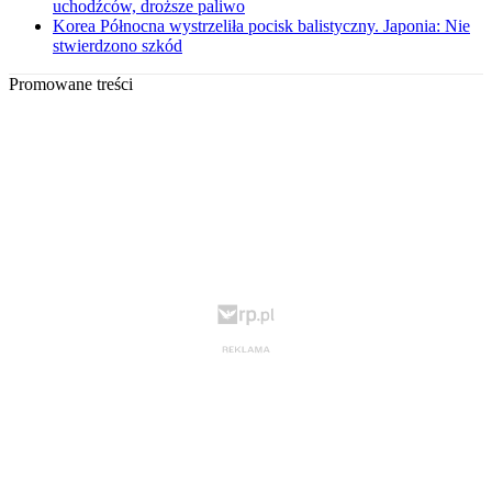
uchodźców, droższe paliwo
Korea Północna wystrzeliła pocisk balistyczny. Japonia: Nie
stwierdzono szkód
Promowane treści