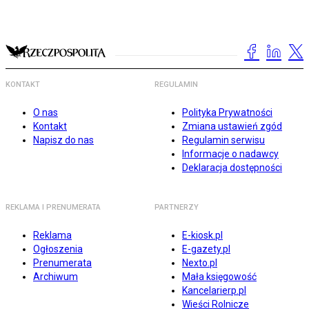
KONTAKT
REGULAMIN
O nas
Polityka Prywatności
Kontakt
Zmiana ustawień zgód
Napisz do nas
Regulamin serwisu
Informacje o nadawcy
Deklaracja dostępności
REKLAMA I PRENUMERATA
PARTNERZY
Reklama
E-kiosk.pl
Ogłoszenia
E-gazety.pl
Prenumerata
Nexto.pl
Archiwum
Mała księgowość
Kancelarierp.pl
Wieści Rolnicze