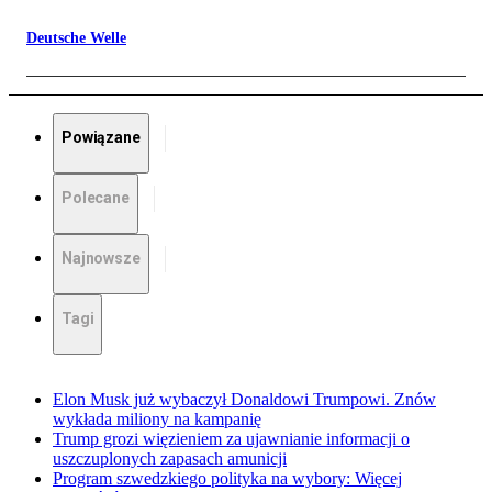
Deutsche Welle
Powiązane
Polecane
Najnowsze
Tagi
Elon Musk już wybaczył Donaldowi Trumpowi. Znów
wykłada miliony na kampanię
Trump grozi więzieniem za ujawnianie informacji o
uszczuplonych zapasach amunicji
Program szwedzkiego polityka na wybory: Więcej