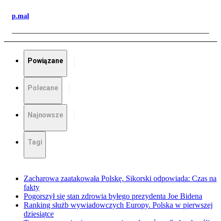
p.mal
Powiązane
Polecane
Najnowsze
Tagi
Zacharowa zaatakowała Polskę. Sikorski odpowiada: Czas na
fakty
Pogorszył się stan zdrowia byłego prezydenta Joe Bidena
Ranking służb wywiadowczych Europy. Polska w pierwszej
dziesiątce