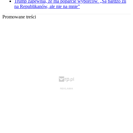
Trump zapewnia, że ma poparcie wyborców. „Są bardzo źli
na Republikanów, ale nie na mnie”
Promowane treści