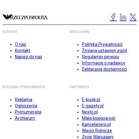
KONTAKT
REGULAMIN
O nas
Polityka Prywatności
Kontakt
Zmiana ustawień zgód
Napisz do nas
Regulamin serwisu
Informacje o nadawcy
Deklaracja dostępności
REKLAMA I PRENUMERATA
PARTNERZY
Reklama
E-kiosk.pl
Ogłoszenia
E-gazety.pl
Prenumerata
Nexto.pl
Archiwum
Mała księgowość
Kancelarierp.pl
Wieści Rolnicze
Życie Warszawy