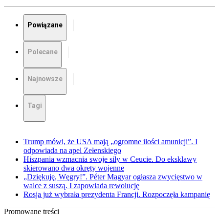
Powiązane
Polecane
Najnowsze
Tagi
Trump mówi, że USA mają „ogromne ilości amunicji”. I
odpowiada na apel Zełenskiego
Hiszpania wzmacnia swoje siły w Ceucie. Do eksklawy
skierowano dwa okręty wojenne
„Dziękuję, Węgry!”. Péter Magyar ogłasza zwycięstwo w
walce z suszą. I zapowiada rewolucję
Rosja już wybrała prezydenta Francji. Rozpoczęła kampanię
Promowane treści