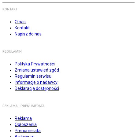
KONTAKT
O nas
Kontakt
Napisz do nas
REGULAMIN
Polityka Prywatności
Zmiana ustawień zgód
Regulamin serwisu
Informacje o nadawcy
Deklaracja dostępności
REKLAMA I PRENUMERATA
Reklama
Ogłoszenia
Prenumerata
Archiwum